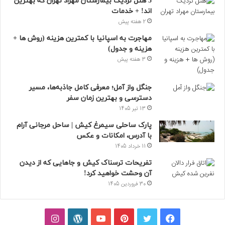
5 هتل نزدیک بیمارستان مهراد تهران که بهترین‌
اند! + خدمات
2 هفته پیش
مهاجرت به اسپانیا با کمترین هزینه (روش ها +
هزینه و جدول)
3 هفته پیش
جنگل واز آمل؛ معرفی کامل جاذبه‌ها، مسیر
دسترسی و بهترین زمان سفر
13 تیر 1405
پارک ساحلی سیمرغ کیش | ساحل مرجانی آرام
با آدرس، امکانات و عکس
11 خرداد 1405
تفریحات ترسناک کیش و جاهایی که از دیدن
آن وحشت خواهید کرد!
30 فروردین 1405
فیسبوک
توییتر
پینتریست
یوتیوب
وردپرس
اینستاگرام