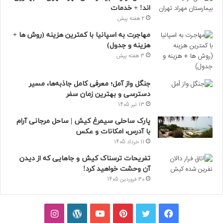
اند! + خدمات
2 هفته پیش
مهاجرت به اسپانیا با کمترین هزینه (روش ها +
هزینه و جدول)
3 هفته پیش
جنگل واز آمل؛ معرفی کامل جاذبه‌ها، مسیر
دسترسی و بهترین زمان سفر
13 تیر 1405
پارک ساحلی سیمرغ کیش | ساحل مرجانی آرام
با آدرس، امکانات و عکس
11 خرداد 1405
تفریحات ترسناک کیش و جاهایی که از دیدن
آن وحشت خواهید کرد!
30 فروردین 1405
فیسبوک
توییتر
پینتریست
یوتیوب
وردپرس
اینستاگرام