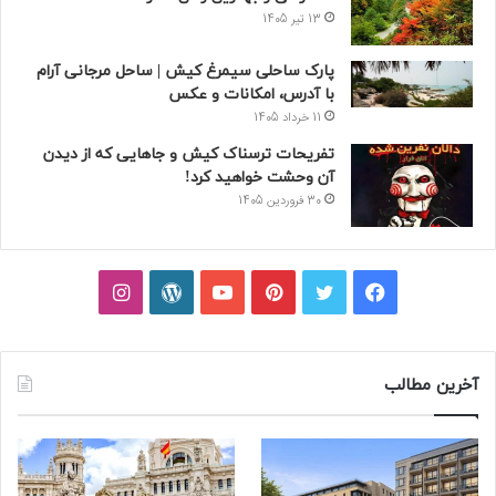
13 تیر 1405
پارک ساحلی سیمرغ کیش | ساحل مرجانی آرام
با آدرس، امکانات و عکس
11 خرداد 1405
تفریحات ترسناک کیش و جاهایی که از دیدن
آن وحشت خواهید کرد!
30 فروردین 1405
فیسبوک
توییتر
پینتریست
یوتیوب
وردپرس
اینستاگرام
آخرین مطالب