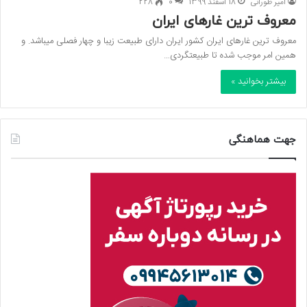
امیر طورانی
18 اسفند 1399
0
228
معروف ترین غارهای ایران
معروف ترین غارهای ایران کشور ایران دارای طبیعت زیبا و چهار فصلی میباشد. و
همین امر موجب شده تا طبیعتگردی…
بیشتر بخوانید »
جهت هماهنگی