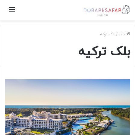
منو
خانه
/
بلک ترکیه
بلک ترکیه