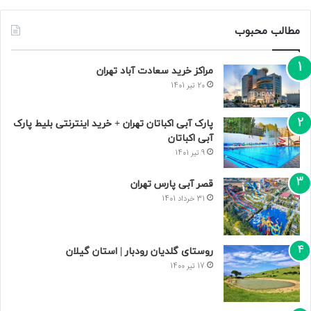
مطالب محبوب
مراکز خرید سعادت‌ آباد تهران
20 تیر 1401
پارک آبی اکباتان تهران + خرید اینترنتی بلیط پارک
آبی اکباتان
9 تیر 1401
قصر آبی پارس تهران
31 خرداد 1401
روستای گلدیان رودبار | استان گیلان
17 تیر 1400