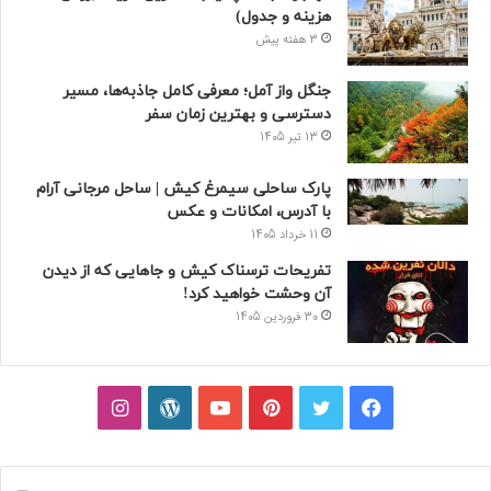
هزینه و جدول)
3 هفته پیش
جنگل واز آمل؛ معرفی کامل جاذبه‌ها، مسیر
دسترسی و بهترین زمان سفر
13 تیر 1405
پارک ساحلی سیمرغ کیش | ساحل مرجانی آرام
با آدرس، امکانات و عکس
11 خرداد 1405
تفریحات ترسناک کیش و جاهایی که از دیدن
آن وحشت خواهید کرد!
30 فروردین 1405
فیسبوک
توییتر
پینتریست
یوتیوب
وردپرس
اینستاگرام