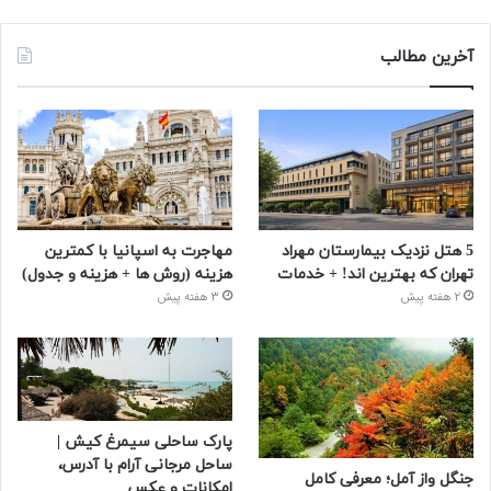
آخرین مطالب
5 هتل نزدیک بیمارستان مهراد
مهاجرت به اسپانیا با کمترین
تهران که بهترین‌ اند! + خدمات
هزینه (روش ها + هزینه و جدول)
2 هفته پیش
3 هفته پیش
پارک ساحلی سیمرغ کیش |
ساحل مرجانی آرام با آدرس،
جنگل واز آمل؛ معرفی کامل
امکانات و عکس