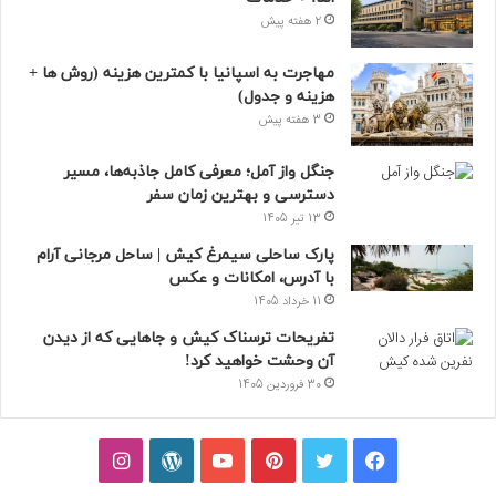
2 هفته پیش
مهاجرت به اسپانیا با کمترین هزینه (روش ها +
هزینه و جدول)
3 هفته پیش
جنگل واز آمل؛ معرفی کامل جاذبه‌ها، مسیر
دسترسی و بهترین زمان سفر
13 تیر 1405
پارک ساحلی سیمرغ کیش | ساحل مرجانی آرام
با آدرس، امکانات و عکس
11 خرداد 1405
تفریحات ترسناک کیش و جاهایی که از دیدن
آن وحشت خواهید کرد!
30 فروردین 1405
فیسبوک
توییتر
پینتریست
یوتیوب
وردپرس
اینستاگرام