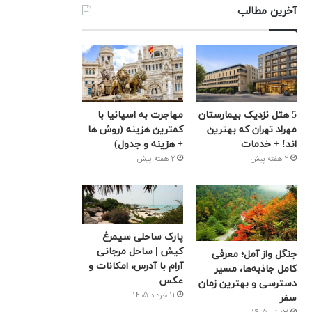
آخرین مطالب
5 هتل نزدیک بیمارستان
مهاجرت به اسپانیا با
مهراد تهران که بهترین‌
کمترین هزینه (روش ها
اند! + خدمات
+ هزینه و جدول)
2 هفته پیش
2 هفته پیش
پارک ساحلی سیمرغ
کیش | ساحل مرجانی
جنگل واز آمل؛ معرفی
آرام با آدرس، امکانات و
کامل جاذبه‌ها، مسیر
عکس
دسترسی و بهترین زمان
11 خرداد 1405
سفر