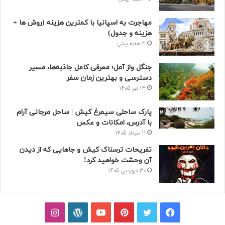
مهاجرت به اسپانیا با کمترین هزینه (روش ها +
هزینه و جدول)
3 هفته پیش
جنگل واز آمل؛ معرفی کامل جاذبه‌ها، مسیر
دسترسی و بهترین زمان سفر
13 تیر 1405
پارک ساحلی سیمرغ کیش | ساحل مرجانی آرام
با آدرس، امکانات و عکس
11 خرداد 1405
تفریحات ترسناک کیش و جاهایی که از دیدن
آن وحشت خواهید کرد!
30 فروردین 1405
فیسبوک
توییتر
پینتریست
یوتیوب
وردپرس
اینستاگرام