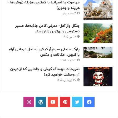
مهاجرت به اسپانیا با کمترین هزینه (روش ها +
هزینه و جدول)
3 هفته پیش
جنگل واز آمل؛ معرفی کامل جاذبه‌ها، مسیر
دسترسی و بهترین زمان سفر
13 تیر 1405
پارک ساحلی سیمرغ کیش | ساحل مرجانی آرام
با آدرس، امکانات و عکس
11 خرداد 1405
تفریحات ترسناک کیش و جاهایی که از دیدن
آن وحشت خواهید کرد!
30 فروردین 1405
فیسبوک
توییتر
پینتریست
یوتیوب
وردپرس
اینستاگرام