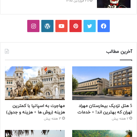
30 فروردین 1405
فیسبوک
توییتر
پینتریست
یوتیوب
وردپرس
اینستاگرام
آخرین مطالب
5 هتل نزدیک بیمارستان مهراد
مهاجرت به اسپانیا با کمترین
تهران که بهترین‌ اند! + خدمات
هزینه (روش ها + هزینه و جدول)
2 هفته پیش
3 هفته پیش