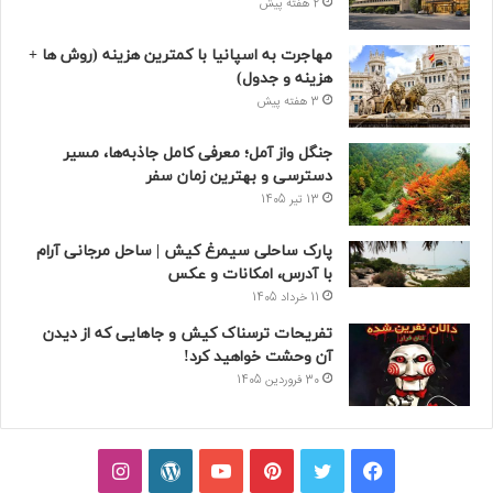
2 هفته پیش
مهاجرت به اسپانیا با کمترین هزینه (روش ها +
هزینه و جدول)
3 هفته پیش
جنگل واز آمل؛ معرفی کامل جاذبه‌ها، مسیر
دسترسی و بهترین زمان سفر
13 تیر 1405
پارک ساحلی سیمرغ کیش | ساحل مرجانی آرام
با آدرس، امکانات و عکس
11 خرداد 1405
تفریحات ترسناک کیش و جاهایی که از دیدن
آن وحشت خواهید کرد!
30 فروردین 1405
فیسبوک
توییتر
پینتریست
یوتیوب
وردپرس
اینستاگرام