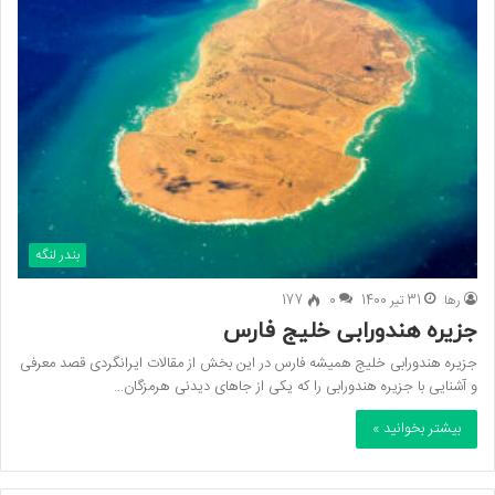
بندر لنگه
رها
31 تیر 1400
0
177
جزیره هندورابی خلیج فارس
جزیره هندورابی خلیج همیشه فارس در این بخش از مقالات ایرانگردی قصد معرفی
و آشنایی با جزیره هندورابی را که یکی از جاهای دیدنی هرمزگان…
بیشتر بخوانید »