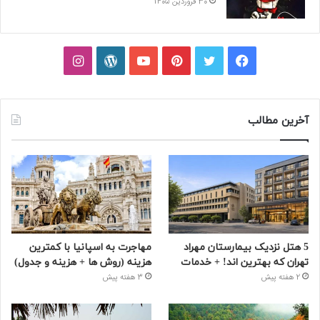
30 فروردین 1405
فیسبوک
توییتر
پینتریست
یوتیوب
وردپرس
اینستاگرام
آخرین مطالب
5 هتل نزدیک بیمارستان مهراد
مهاجرت به اسپانیا با کمترین
تهران که بهترین‌ اند! + خدمات
هزینه (روش ها + هزینه و جدول)
2 هفته پیش
3 هفته پیش