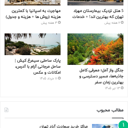
5 هتل نزدیک بیمارستان مهراد
مهاجرت به اسپانیا با کمترین
تهران که بهترین‌ اند! + خدمات
هزینه (روش ها + هزینه و جدول)
2 هفته پیش
3 هفته پیش
پارک ساحلی سیمرغ کیش |
ساحل مرجانی آرام با آدرس،
جنگل واز آمل؛ معرفی کامل
امکانات و عکس
جاذبه‌ها، مسیر دسترسی و
11 خرداد 1405
بهترین زمان سفر
13 تیر 1405
مطالب محبوب
مراکز خرید سعادت‌ آباد تهران