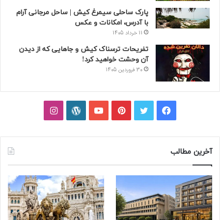
پارک ساحلی سیمرغ کیش | ساحل مرجانی آرام
با آدرس، امکانات و عکس
11 خرداد 1405
تفریحات ترسناک کیش و جاهایی که از دیدن
آن وحشت خواهید کرد!
30 فروردین 1405
فیسبوک
توییتر
پینتریست
یوتیوب
وردپرس
اینستاگرام
آخرین مطالب