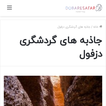
منو
خانه
/
جاذبه های گردشگری دزفول
جاذبه های گردشگری
دزفول