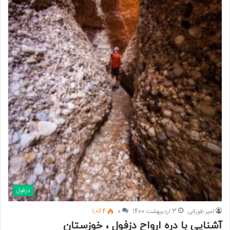
دزفول
امیر طورانی
3 اردیبهشت 1400
0
1,064
آشنایی با دره ارواح دزفول ، خوزستان