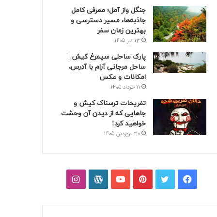
جنگل واز آمل؛ معرفی کامل
جاذبه‌ها، مسیر دسترسی و
بهترین زمان سفر
13 تیر 1405
پارک ساحلی سیمرغ کیش |
ساحل مرجانی آرام با آدرس،
امکانات و عکس
11 خرداد 1405
تفریحات ترسناک کیش و
جاهایی که از دیدن آن وحشت
خواهید کرد!
30 فروردین 1405
فیسبوک
توییتر
پینتریست
یوتیوب
وردپرس
اینستاگرام