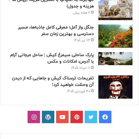
هزینه و جدول)
2 هفته پیش
جنگل واز آمل؛ معرفی کامل جاذبه‌ها، مسیر
دسترسی و بهترین زمان سفر
13 تیر 1405
پارک ساحلی سیمرغ کیش | ساحل مرجانی آرام
با آدرس، امکانات و عکس
11 خرداد 1405
تفریحات ترسناک کیش و جاهایی که از دیدن
آن وحشت خواهید کرد!
30 فروردین 1405
فیسبوک
توییتر
پینتریست
یوتیوب
وردپرس
اینستاگرام