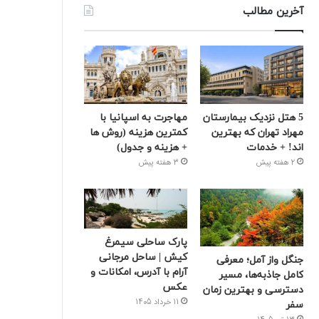
آخرین مطالب
5 هتل نزدیک بیمارستان
مهاجرت به اسپانیا با
مهراد تهران که بهترین‌
کمترین هزینه (روش ها
اند! + خدمات
+ هزینه و جدول)
2 هفته پیش
3 هفته پیش
پارک ساحلی سیمرغ
کیش | ساحل مرجانی
جنگل واز آمل؛ معرفی
آرام با آدرس، امکانات و
کامل جاذبه‌ها، مسیر
عکس
دسترسی و بهترین زمان
11 خرداد 1405
سفر