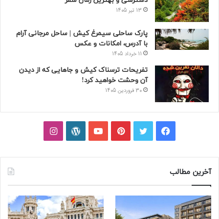
دسترسی و بهترین زمان سفر
13 تیر 1405
پارک ساحلی سیمرغ کیش | ساحل مرجانی آرام
با آدرس، امکانات و عکس
11 خرداد 1405
تفریحات ترسناک کیش و جاهایی که از دیدن
آن وحشت خواهید کرد!
30 فروردین 1405
فیسبوک
توییتر
پینتریست
یوتیوب
وردپرس
اینستاگرام
آخرین مطالب