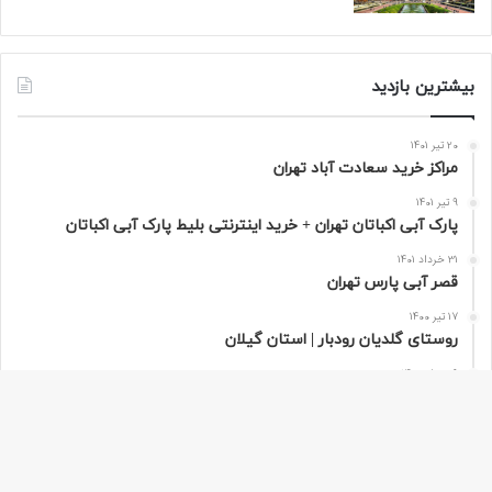
بیشترین بازدید
20 تیر 1401
مراکز خرید سعادت‌ آباد تهران
9 تیر 1401
پارک آبی اکباتان تهران + خرید اینترنتی بلیط پارک آبی اکباتان
31 خرداد 1401
قصر آبی پارس تهران
17 تیر 1400
روستای گلدیان رودبار | استان گیلان
9 مرداد 1400
تور مجازی پاریس به صورت 360 درجه | فرانسه
دکمه