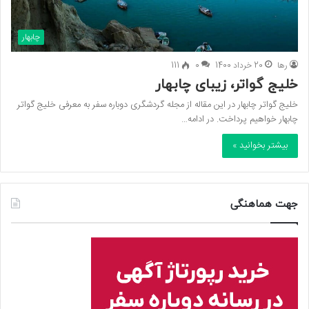
چابهار
رها
20 خرداد 1400
0
111
خلیج گواتر، زیبای چابهار
خلیج گواتر چابهار در این مقاله از مجله گردشگری دوباره سفر به معرفی خلیج گواتر
چابهار خواهیم پرداخت. در ادامه…
بیشتر بخوانید »
جهت هماهنگی