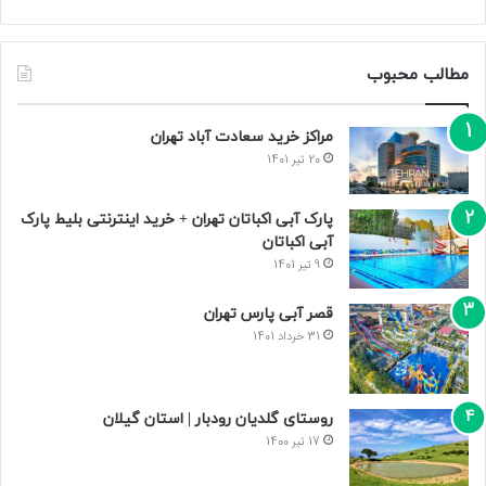
مطالب محبوب
مراکز خرید سعادت‌ آباد تهران
20 تیر 1401
پارک آبی اکباتان تهران + خرید اینترنتی بلیط پارک
آبی اکباتان
9 تیر 1401
قصر آبی پارس تهران
31 خرداد 1401
روستای گلدیان رودبار | استان گیلان
17 تیر 1400