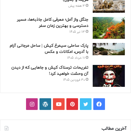
3 هفته پیش
جنگل واز آمل؛ معرفی کامل جاذبه‌ها، مسیر
دسترسی و بهترین زمان سفر
13 تیر 1405
پارک ساحلی سیمرغ کیش | ساحل مرجانی آرام
با آدرس، امکانات و عکس
11 خرداد 1405
تفریحات ترسناک کیش و جاهایی که از دیدن
آن وحشت خواهید کرد!
30 فروردین 1405
فیسبوک
توییتر
پینتریست
یوتیوب
وردپرس
اینستاگرام
آخرین مطالب