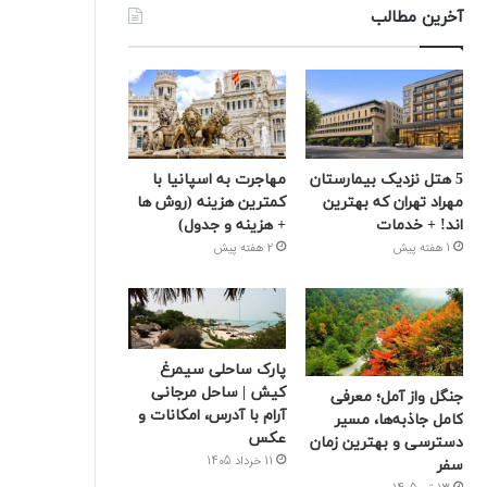
آخرین مطالب
5 هتل نزدیک بیمارستان
مهاجرت به اسپانیا با
مهراد تهران که بهترین‌
کمترین هزینه (روش ها
اند! + خدمات
+ هزینه و جدول)
1 هفته پیش
2 هفته پیش
پارک ساحلی سیمرغ
کیش | ساحل مرجانی
جنگل واز آمل؛ معرفی
آرام با آدرس، امکانات و
کامل جاذبه‌ها، مسیر
عکس
دسترسی و بهترین زمان
11 خرداد 1405
سفر