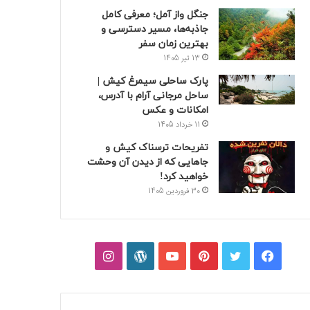
جنگل واز آمل؛ معرفی کامل
جاذبه‌ها، مسیر دسترسی و
بهترین زمان سفر
13 تیر 1405
پارک ساحلی سیمرغ کیش |
ساحل مرجانی آرام با آدرس،
امکانات و عکس
11 خرداد 1405
تفریحات ترسناک کیش و
جاهایی که از دیدن آن وحشت
خواهید کرد!
30 فروردین 1405
فیسبوک
توییتر
پینتریست
یوتیوب
وردپرس
اینستاگرام