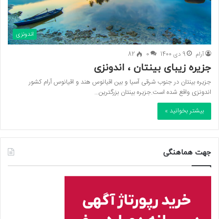
اندونزی
آرام
9 دی 1400
0
82
جزیره زیبای بینتان ، اندونزی
جزیره بینتان در جنوب شرقی آسیا و بین اقیانوس هند و اقیانوس آرام کشور
اندونزی واقع شده است.جزیره بینتان بزرگترین…
بیشتر بخوانید »
جهت هماهنگی