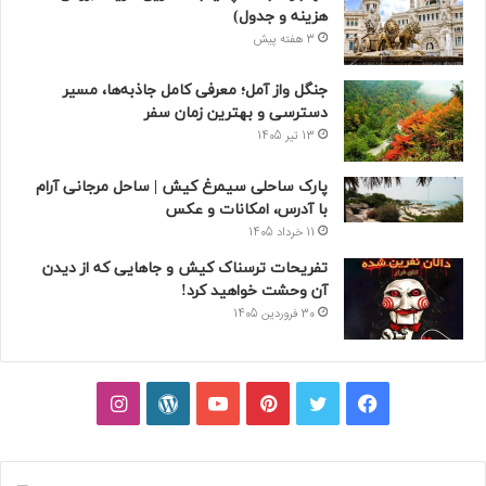
هزینه و جدول)
3 هفته پیش
جنگل واز آمل؛ معرفی کامل جاذبه‌ها، مسیر
دسترسی و بهترین زمان سفر
13 تیر 1405
پارک ساحلی سیمرغ کیش | ساحل مرجانی آرام
با آدرس، امکانات و عکس
11 خرداد 1405
تفریحات ترسناک کیش و جاهایی که از دیدن
آن وحشت خواهید کرد!
30 فروردین 1405
فیسبوک
توییتر
پینتریست
یوتیوب
وردپرس
اینستاگرام