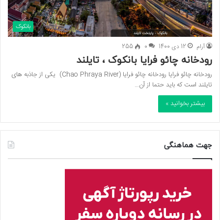
بانکوک
آرام
12 دی 1400
0
255
رودخانه چائو فرایا بانکوک ، تایلند
رودخانه چائو فرایا رودخانه چائو فرایا (Chao Phraya River) یکی از جاذبه های
تایلند است که باید حتما از آن…
بیشتر بخوانید »
جهت هماهنگی