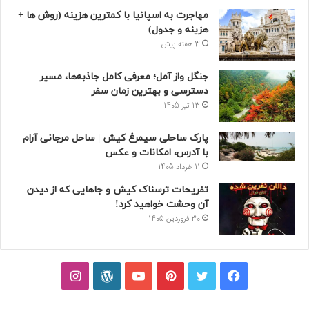
مهاجرت به اسپانیا با کمترین هزینه (روش ها +
هزینه و جدول)
3 هفته پیش
جنگل واز آمل؛ معرفی کامل جاذبه‌ها، مسیر
دسترسی و بهترین زمان سفر
13 تیر 1405
پارک ساحلی سیمرغ کیش | ساحل مرجانی آرام
با آدرس، امکانات و عکس
11 خرداد 1405
تفریحات ترسناک کیش و جاهایی که از دیدن
آن وحشت خواهید کرد!
30 فروردین 1405
فیسبوک
توییتر
پینتریست
یوتیوب
وردپرس
اینستاگرام