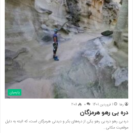
پارسیان
رها
1 فروردین 1401
0
208
دره بی رهو هرمزگان
دره بی رهو دره بی رهو یکی از دره‌های بکر و دیدنی هرمزگان است، که البته به دلیل
موقعیت مکانی…