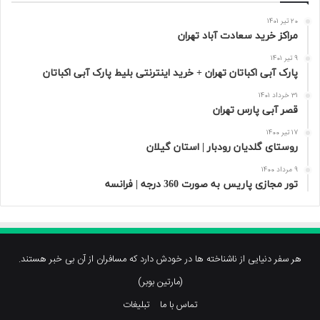
20 تیر 1401
مراکز خرید سعادت‌ آباد تهران
9 تیر 1401
پارک آبی اکباتان تهران + خرید اینترنتی بلیط پارک آبی اکباتان
31 خرداد 1401
قصر آبی پارس تهران
17 تیر 1400
روستای گلدیان رودبار | استان گیلان
9 مرداد 1400
تور مجازی پاریس به صورت 360 درجه | فرانسه
هر سفر دنیایی از ناشناخته ها در خودش دارد که مسافران از آن بی خبر هستند.
(مارتین بوبر)
تماس با ما
تبلیغات