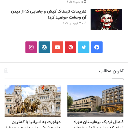
11 خرداد 1405
تفریحات ترسناک کیش و جاهایی که از دیدن
آن وحشت خواهید کرد!
30 فروردین 1405
فیسبوک
توییتر
پینتریست
یوتیوب
وردپرس
اینستاگرام
آخرین مطالب
5 هتل نزدیک بیمارستان مهراد
مهاجرت به اسپانیا با کمترین