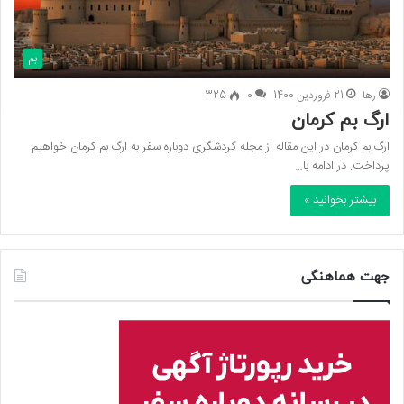
بم
رها
21 فروردین 1400
0
325
ارگ بم کرمان
ارگ بم کرمان در این مقاله از مجله گردشگری دوباره سفر به ارگ بم کرمان خواهیم
پرداخت. در ادامه با…
بیشتر بخوانید »
جهت هماهنگی