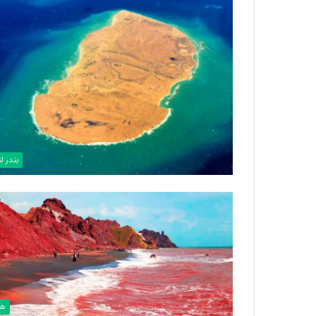
بندر ل
هر