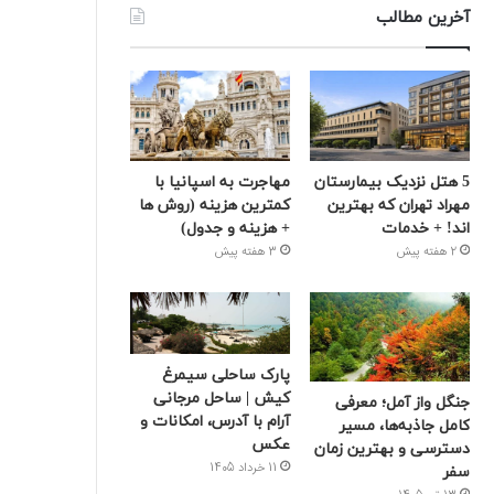
آخرین مطالب
5 هتل نزدیک بیمارستان
مهاجرت به اسپانیا با
مهراد تهران که بهترین‌
کمترین هزینه (روش ها
اند! + خدمات
+ هزینه و جدول)
2 هفته پیش
3 هفته پیش
پارک ساحلی سیمرغ
کیش | ساحل مرجانی
جنگل واز آمل؛ معرفی
آرام با آدرس، امکانات و
کامل جاذبه‌ها، مسیر
عکس
دسترسی و بهترین زمان
11 خرداد 1405
سفر