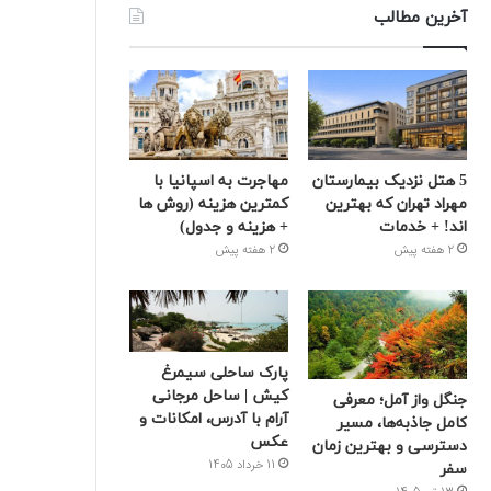
آخرین مطالب
5 هتل نزدیک بیمارستان
مهاجرت به اسپانیا با
مهراد تهران که بهترین‌
کمترین هزینه (روش ها
اند! + خدمات
+ هزینه و جدول)
2 هفته پیش
2 هفته پیش
پارک ساحلی سیمرغ
کیش | ساحل مرجانی
جنگل واز آمل؛ معرفی
آرام با آدرس، امکانات و
کامل جاذبه‌ها، مسیر
عکس
دسترسی و بهترین زمان
11 خرداد 1405
سفر