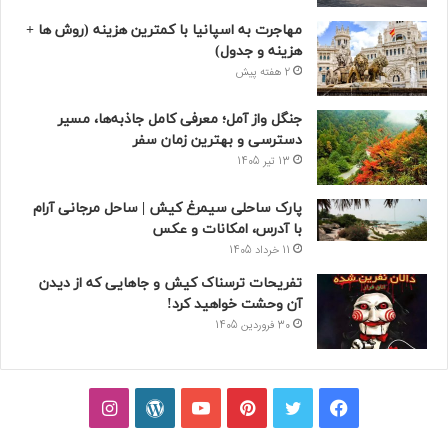
مهاجرت به اسپانیا با کمترین هزینه (روش ها +
هزینه و جدول)
2 هفته پیش
جنگل واز آمل؛ معرفی کامل جاذبه‌ها، مسیر
دسترسی و بهترین زمان سفر
13 تیر 1405
پارک ساحلی سیمرغ کیش | ساحل مرجانی آرام
با آدرس، امکانات و عکس
11 خرداد 1405
تفریحات ترسناک کیش و جاهایی که از دیدن
آن وحشت خواهید کرد!
30 فروردین 1405
فیسبوک
توییتر
پینتریست
یوتیوب
وردپرس
اینستاگرام