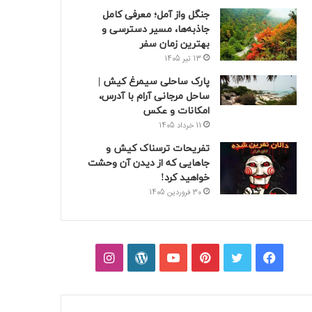
جنگل واز آمل؛ معرفی کامل
جاذبه‌ها، مسیر دسترسی و
بهترین زمان سفر
13 تیر 1405
پارک ساحلی سیمرغ کیش |
ساحل مرجانی آرام با آدرس،
امکانات و عکس
11 خرداد 1405
تفریحات ترسناک کیش و
جاهایی که از دیدن آن وحشت
خواهید کرد!
30 فروردین 1405
فیسبوک
توییتر
پینتریست
یوتیوب
وردپرس
اینستاگرام