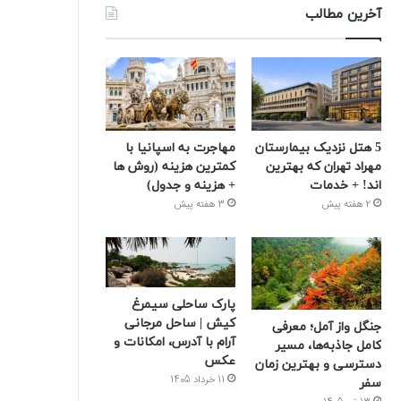
آخرین مطالب
5 هتل نزدیک بیمارستان
مهاجرت به اسپانیا با
مهراد تهران که بهترین‌
کمترین هزینه (روش ها
اند! + خدمات
+ هزینه و جدول)
2 هفته پیش
3 هفته پیش
پارک ساحلی سیمرغ
کیش | ساحل مرجانی
جنگل واز آمل؛ معرفی
آرام با آدرس، امکانات و
کامل جاذبه‌ها، مسیر
عکس
دسترسی و بهترین زمان
11 خرداد 1405
سفر