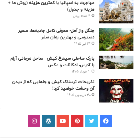
مهاجرت به اسپانیا با کمترین هزینه (روش ها +
هزینه و جدول)
3 هفته پیش
جنگل واز آمل؛ معرفی کامل جاذبه‌ها، مسیر
دسترسی و بهترین زمان سفر
13 تیر 1405
پارک ساحلی سیمرغ کیش | ساحل مرجانی آرام
با آدرس، امکانات و عکس
11 خرداد 1405
تفریحات ترسناک کیش و جاهایی که از دیدن
آن وحشت خواهید کرد!
30 فروردین 1405
فیسبوک
توییتر
پینتریست
یوتیوب
وردپرس
اینستاگرام