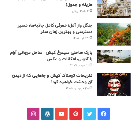
هزینه و جدول)
2 هفته پیش
جنگل واز آمل؛ معرفی کامل جاذبه‌ها، مسیر
دسترسی و بهترین زمان سفر
13 تیر 1405
پارک ساحلی سیمرغ کیش | ساحل مرجانی آرام
با آدرس، امکانات و عکس
11 خرداد 1405
تفریحات ترسناک کیش و جاهایی که از دیدن
آن وحشت خواهید کرد!
30 فروردین 1405
فیسبوک
توییتر
پینتریست
یوتیوب
وردپرس
اینستاگرام