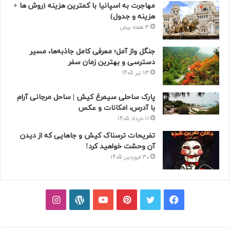
مهاجرت به اسپانیا با کمترین هزینه (روش ها +
هزینه و جدول)
3 هفته پیش
جنگل واز آمل؛ معرفی کامل جاذبه‌ها، مسیر
دسترسی و بهترین زمان سفر
13 تیر 1405
پارک ساحلی سیمرغ کیش | ساحل مرجانی آرام
با آدرس، امکانات و عکس
11 خرداد 1405
تفریحات ترسناک کیش و جاهایی که از دیدن
آن وحشت خواهید کرد!
30 فروردین 1405
فیسبوک
توییتر
پینتریست
یوتیوب
وردپرس
اینستاگرام