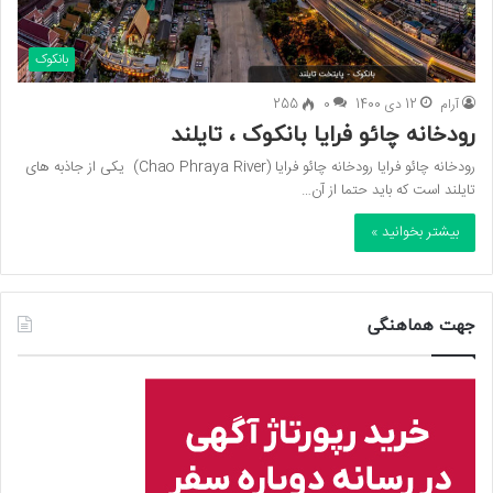
بانکوک
آرام
12 دی 1400
0
255
رودخانه چائو فرایا بانکوک ، تایلند
رودخانه چائو فرایا رودخانه چائو فرایا (Chao Phraya River) یکی از جاذبه های
تایلند است که باید حتما از آن…
بیشتر بخوانید »
جهت هماهنگی