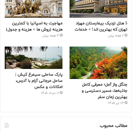
5 هتل نزدیک بیمارستان مهراد
مهاجرت به اسپانیا با کمترین
تهران که بهترین‌ اند! + خدمات
هزینه (روش ها + هزینه و جدول)
2 هفته پیش
3 هفته پیش
پارک ساحلی سیمرغ کیش |
ساحل مرجانی آرام با آدرس،
جنگل واز آمل؛ معرفی کامل
امکانات و عکس
جاذبه‌ها، مسیر دسترسی و
11 خرداد 1405
بهترین زمان سفر
13 تیر 1405
مطالب محبوب