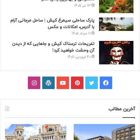
13 تیر 1405
پارک ساحلی سیمرغ کیش | ساحل مرجانی آرام
با آدرس، امکانات و عکس
11 خرداد 1405
تفریحات ترسناک کیش و جاهایی که از دیدن
آن وحشت خواهید کرد!
30 فروردین 1405
فیسبوک
توییتر
پینتریست
یوتیوب
وردپرس
اینستاگرام
آخرین مطالب