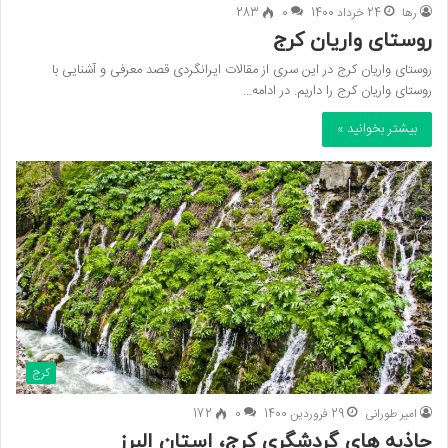
رها
24 خرداد 1400
0
283
روستای واریان کرج
روستای واریان کرج در این سری از مقالات ایرانگردی قصد معرفی و آشنایی با
روستای واریان کرج را داریم. در ادامه…
بیشتر بخوانید »
کرج
امیر طورانی
29 فروردین 1400
0
172
جاذبه های گردشگری کرج، استان البرز