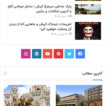
پارک ساحلی سیمرغ کیش | ساحل مرجانی آرام
با آدرس، امکانات و عکس
11 خرداد 1405
تفریحات ترسناک کیش و جاهایی که از دیدن
آن وحشت خواهید کرد!
30 فروردین 1405
فیسبوک
توییتر
پینتریست
یوتیوب
وردپرس
اینستاگرام
آخرین مطالب