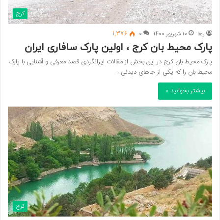
کرج
رها
10 شهریور 1400
0
1,376
پارک محیط بان کرج ، اولین پارک سافاری ایران
پارک محیط بان کرج در این بخش از مقالات ایرانگردی قصد معرفی و آشنایی با پارک
محیط بان را که یکی از جاهای دیدنی…
بیشتر بخوانید »
کرج