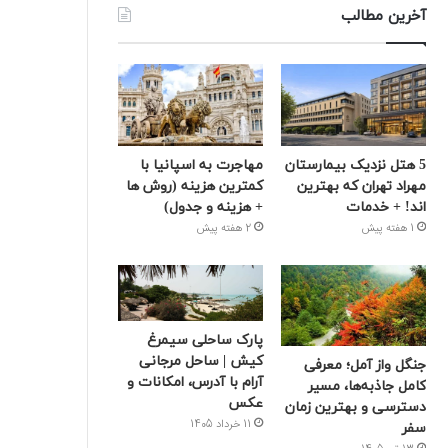
آخرین مطالب
5 هتل نزدیک بیمارستان
مهاجرت به اسپانیا با
مهراد تهران که بهترین‌
کمترین هزینه (روش ها
اند! + خدمات
+ هزینه و جدول)
1 هفته پیش
2 هفته پیش
پارک ساحلی سیمرغ
کیش | ساحل مرجانی
جنگل واز آمل؛ معرفی
آرام با آدرس، امکانات و
کامل جاذبه‌ها، مسیر
عکس
دسترسی و بهترین زمان
11 خرداد 1405
سفر