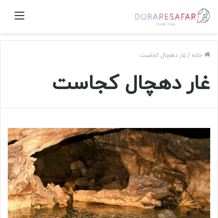
منو
خانه
/
غار دهچال کجاست
غار دهچال کجاست