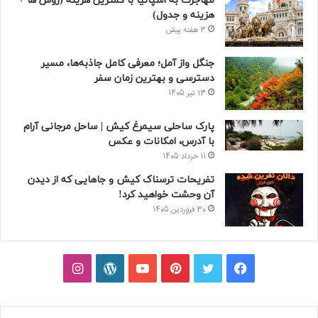
مهاجرت به اسپانیا با کمترین هزینه (روش ها +
هزینه و جدول)
3 هفته پیش
جنگل واز آمل؛ معرفی کامل جاذبه‌ها، مسیر
دسترسی و بهترین زمان سفر
13 تیر 1405
پارک ساحلی سیمرغ کیش | ساحل مرجانی آرام
با آدرس، امکانات و عکس
11 خرداد 1405
تفریحات ترسناک کیش و جاهایی که از دیدن
آن وحشت خواهید کرد!
30 فروردین 1405
فیسبوک
توییتر
پینتریست
یوتیوب
وردپرس
اینستاگرام