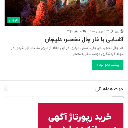
دلیجان
رها
23 خرداد 1400
0
340
آشنایی با غار چال نخجیر، دلیجان
غار چال نخجیر دلیاجان، استان مرکزی در این مقاله از سری مقالات ایرانگردی در
مجله گردشگری دوباره سفر به معرفی…
بیشتر بخوانید »
جهت هماهنگی