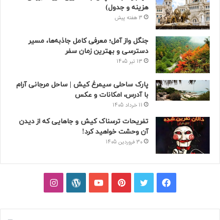
هزینه و جدول)
3 هفته پیش
جنگل واز آمل؛ معرفی کامل جاذبه‌ها، مسیر
دسترسی و بهترین زمان سفر
13 تیر 1405
پارک ساحلی سیمرغ کیش | ساحل مرجانی آرام
با آدرس، امکانات و عکس
11 خرداد 1405
تفریحات ترسناک کیش و جاهایی که از دیدن
آن وحشت خواهید کرد!
30 فروردین 1405
فیسبوک
توییتر
پینتریست
یوتیوب
وردپرس
اینستاگرام