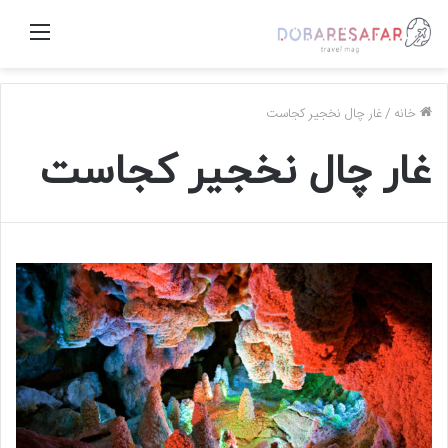
منو
خانه
/
غار چال نخجیر کجاست
غار چال نخجیر کجاست