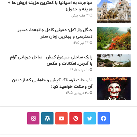
مهاجرت به اسپانیا با کمترین هزینه (روش ها +
هزینه و جدول)
3 هفته پیش
جنگل واز آمل؛ معرفی کامل جاذبه‌ها، مسیر
دسترسی و بهترین زمان سفر
13 تیر 1405
پارک ساحلی سیمرغ کیش | ساحل مرجانی آرام
با آدرس، امکانات و عکس
11 خرداد 1405
تفریحات ترسناک کیش و جاهایی که از دیدن
آن وحشت خواهید کرد!
30 فروردین 1405
فیسبوک
توییتر
پینتریست
یوتیوب
وردپرس
اینستاگرام