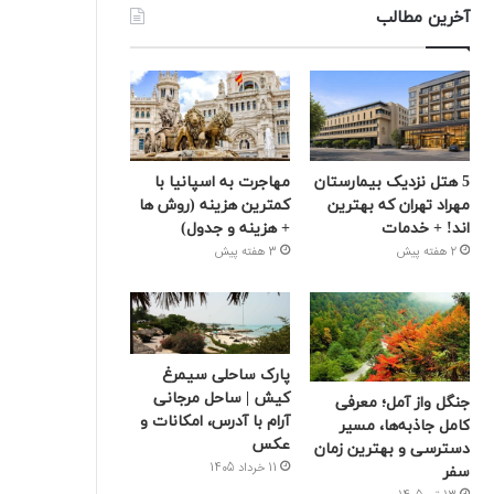
آخرین مطالب
5 هتل نزدیک بیمارستان
مهاجرت به اسپانیا با
مهراد تهران که بهترین‌
کمترین هزینه (روش ها
اند! + خدمات
+ هزینه و جدول)
2 هفته پیش
3 هفته پیش
پارک ساحلی سیمرغ
کیش | ساحل مرجانی
جنگل واز آمل؛ معرفی
آرام با آدرس، امکانات و
کامل جاذبه‌ها، مسیر
عکس
دسترسی و بهترین زمان
11 خرداد 1405
سفر