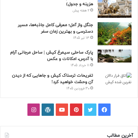
هزینه و جدول)
2 هفته پیش
جنگل واز آمل؛ معرفی کامل جاذبه‌ها، مسیر
دسترسی و بهترین زمان سفر
13 تیر 1405
پارک ساحلی سیمرغ کیش | ساحل مرجانی آرام
با آدرس، امکانات و عکس
11 خرداد 1405
تفریحات ترسناک کیش و جاهایی که از دیدن
آن وحشت خواهید کرد!
30 فروردین 1405
فیسبوک
توییتر
پینتریست
یوتیوب
وردپرس
اینستاگرام
آخرین مطالب