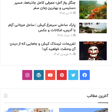
جنگل واز آمل؛ معرفی کامل جاذبه‌ها، مسیر
دسترسی و بهترین زمان سفر
13 تیر 1405
پارک ساحلی سیمرغ کیش | ساحل مرجانی آرام
با آدرس، امکانات و عکس
11 خرداد 1405
تفریحات ترسناک کیش و جاهایی که از دیدن
آن وحشت خواهید کرد!
30 فروردین 1405
فیسبوک
توییتر
پینتریست
یوتیوب
وردپرس
اینستاگرام
آخرین مطالب