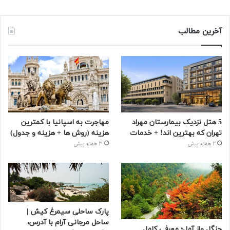
آخرین مطالب
5 هتل نزدیک بیمارستان مهراد
مهاجرت به اسپانیا با کمترین
تهران که بهترین‌ اند! + خدمات
هزینه (روش ها + هزینه و جدول)
2 هفته پیش
3 هفته پیش
پارک ساحلی سیمرغ کیش |
ساحل مرجانی آرام با آدرس،
جنگل واز آمل؛ معرفی کامل