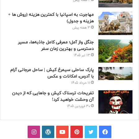
2 هفته پیش
مهاجرت به اسپانیا با کمترین هزینه (روش ها +
هزینه و جدول)
3 هفته پیش
جنگل واز آمل؛ معرفی کامل جاذبه‌ها، مسیر
دسترسی و بهترین زمان سفر
13 تیر 1405
پارک ساحلی سیمرغ کیش | ساحل مرجانی آرام
با آدرس، امکانات و عکس
11 خرداد 1405
تفریحات ترسناک کیش و جاهایی که از دیدن
آن وحشت خواهید کرد!
30 فروردین 1405
فیسبوک
توییتر
پینتریست
یوتیوب
وردپرس
اینستاگرام