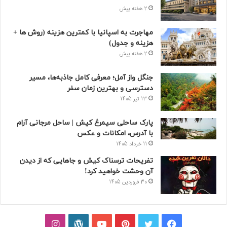
2 هفته پیش
مهاجرت به اسپانیا با کمترین هزینه (روش ها +
هزینه و جدول)
2 هفته پیش
جنگل واز آمل؛ معرفی کامل جاذبه‌ها، مسیر
دسترسی و بهترین زمان سفر
13 تیر 1405
پارک ساحلی سیمرغ کیش | ساحل مرجانی آرام
با آدرس، امکانات و عکس
11 خرداد 1405
تفریحات ترسناک کیش و جاهایی که از دیدن
آن وحشت خواهید کرد!
30 فروردین 1405
فیسبوک
توییتر
پینتریست
یوتیوب
وردپرس
اینستاگرام