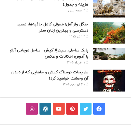
هزینه و جدول)
3 هفته پیش
جنگل واز آمل؛ معرفی کامل جاذبه‌ها، مسیر
دسترسی و بهترین زمان سفر
13 تیر 1405
پارک ساحلی سیمرغ کیش | ساحل مرجانی آرام
با آدرس، امکانات و عکس
11 خرداد 1405
تفریحات ترسناک کیش و جاهایی که از دیدن
آن وحشت خواهید کرد!
30 فروردین 1405
فیسبوک
توییتر
پینتریست
یوتیوب
وردپرس
اینستاگرام