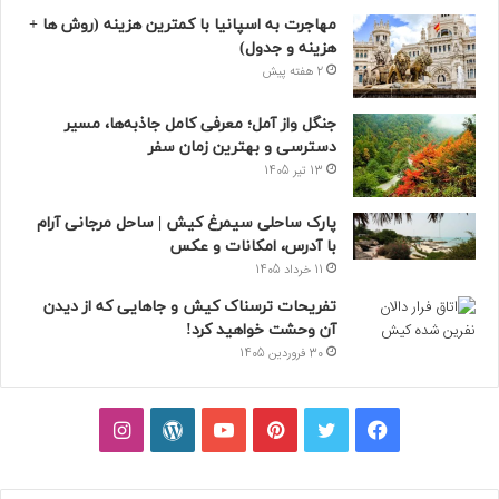
مهاجرت به اسپانیا با کمترین هزینه (روش ها +
هزینه و جدول)
2 هفته پیش
جنگل واز آمل؛ معرفی کامل جاذبه‌ها، مسیر
دسترسی و بهترین زمان سفر
13 تیر 1405
پارک ساحلی سیمرغ کیش | ساحل مرجانی آرام
با آدرس، امکانات و عکس
11 خرداد 1405
تفریحات ترسناک کیش و جاهایی که از دیدن
آن وحشت خواهید کرد!
30 فروردین 1405
فیسبوک
توییتر
پینتریست
یوتیوب
وردپرس
اینستاگرام