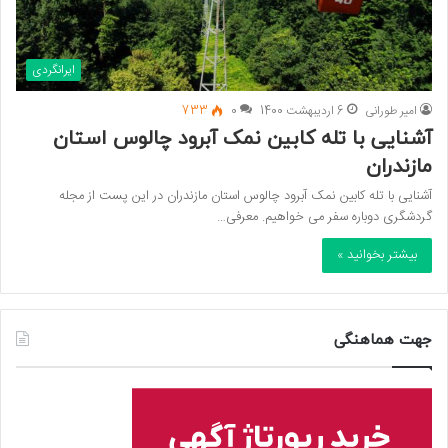
ایرانگردی
امیر طورانی
6 اردیبهشت 1400
0
733
آشنایی با تله کابین نمک آبرود چالوس استان
مازندران
آشنایی با تله کابین نمک آبرود چالوس استان مازندران در این پست از مجله
گردشگری دوباره سفر می خواهیم. معرفی…
بیشتر بخوانید »
جهت هماهنگی