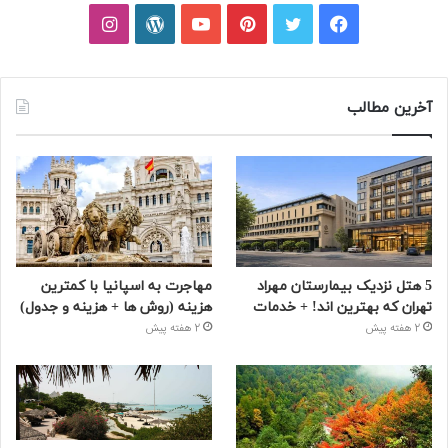
فیسبوک
توییتر
پینتریست
یوتیوب
وردپرس
اینستاگرام
آخرین مطالب
5 هتل نزدیک بیمارستان مهراد
مهاجرت به اسپانیا با کمترین
تهران که بهترین‌ اند! + خدمات
هزینه (روش ها + هزینه و جدول)
2 هفته پیش
2 هفته پیش