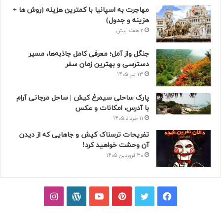
مهاجرت به اسپانیا با کمترین هزینه (روش ها +
هزینه و جدول)
2 هفته پیش
جنگل واز آمل؛ معرفی کامل جاذبه‌ها، مسیر
دسترسی و بهترین زمان سفر
13 تیر 1405
پارک ساحلی سیمرغ کیش | ساحل مرجانی آرام
با آدرس، امکانات و عکس
11 خرداد 1405
تفریحات ترسناک کیش و جاهایی که از دیدن
آن وحشت خواهید کرد!
30 فروردین 1405
فیسبوک
توییتر
پینتریست
یوتیوب
وردپرس
اینستاگرام