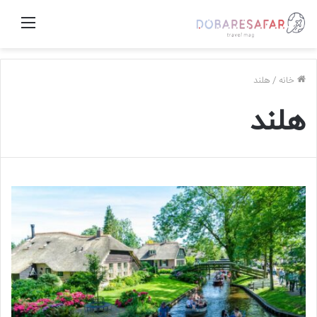
منو
خانه
/
هلند
هلند