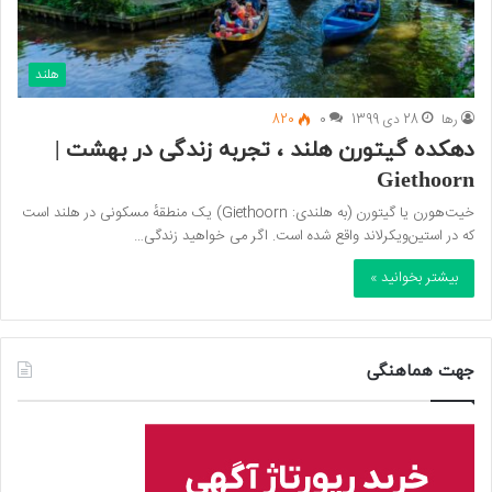
هلند
رها
28 دی 1399
0
820
دهکده گیتورن هلند ، تجربه زندگی در بهشت |
Giethoorn
خیت‌هورن یا گیتورن (به هلندی: Giethoorn) یک منطقهٔ مسکونی در هلند است
که در استین‌ویکرلاند واقع شده‌ است. اگر می خواهید زندگی…
بیشتر بخوانید »
جهت هماهنگی