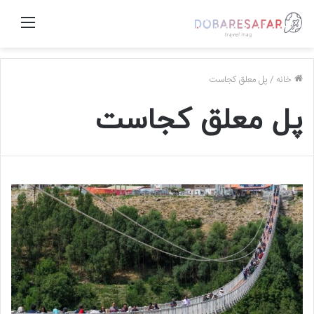
منو
خانه
/
پل معلق کجاست
پل معلق کجاست