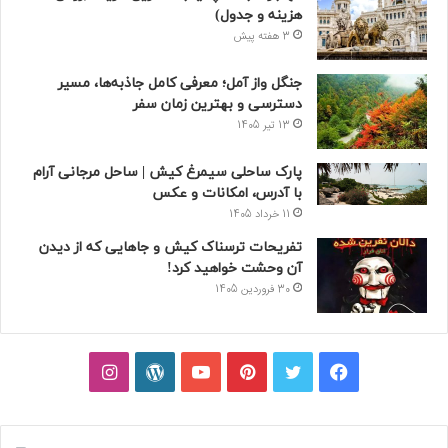
هزینه و جدول)
3 هفته پیش
جنگل واز آمل؛ معرفی کامل جاذبه‌ها، مسیر
دسترسی و بهترین زمان سفر
13 تیر 1405
پارک ساحلی سیمرغ کیش | ساحل مرجانی آرام
با آدرس، امکانات و عکس
11 خرداد 1405
تفریحات ترسناک کیش و جاهایی که از دیدن
آن وحشت خواهید کرد!
30 فروردین 1405
فیسبوک
توییتر
پینتریست
یوتیوب
وردپرس
اینستاگرام