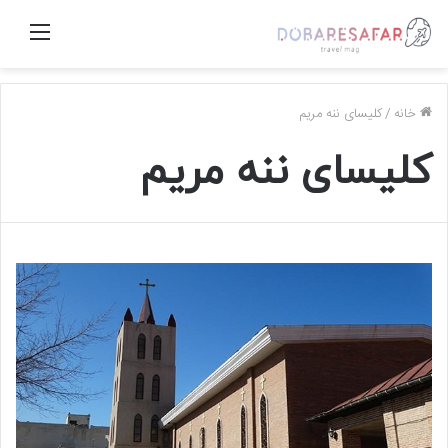
منو
خانه
/
کلیسای ننه مریم
کلیسای ننه مریم