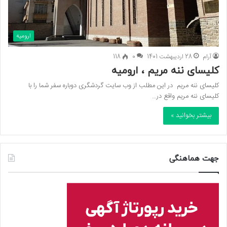
ارومیه
آرام
28 اردیبهشت 1401
0
118
کلیسای ننه مریم ، ارومیه
کلیسای ننه مریم در این مطلب از وب سایت گردشگری دوباره سفر شما را با
کلیسای ننه مریم واقع در…
بیشتر بخوانید »
جهت هماهنگی