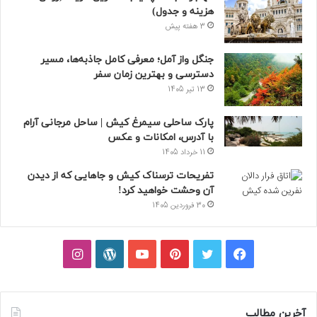
هزینه و جدول)
3 هفته پیش
جنگل واز آمل؛ معرفی کامل جاذبه‌ها، مسیر
دسترسی و بهترین زمان سفر
13 تیر 1405
پارک ساحلی سیمرغ کیش | ساحل مرجانی آرام
با آدرس، امکانات و عکس
11 خرداد 1405
تفریحات ترسناک کیش و جاهایی که از دیدن
آن وحشت خواهید کرد!
30 فروردین 1405
فیسبوک
توییتر
پینتریست
یوتیوب
وردپرس
اینستاگرام
آخرین مطالب