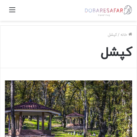
منو
خانه
/
کپشل
کپشل